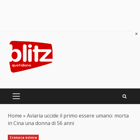
×
Skip
to
content
PRIMARY
MENU
Home
»
Aviaria uccide il primo essere umano: morta
in Cina una donna di 56 anni
Cronaca estera