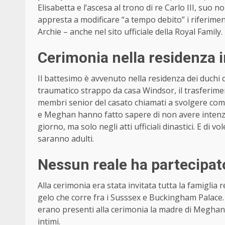
Elisabetta e l’ascesa al trono di re Carlo III, suo
appresta a modificare “a tempo debito” i riferiment
Archie – anche nel sito ufficiale della Royal Family.
Cerimonia nella residenza i
Il battesimo è avvenuto nella residenza dei duchi d
traumatico strappo da casa Windsor, il trasferimen
membri senior del casato chiamati a svolgere comp
e Meghan hanno fatto sapere di non avere intenzione 
giorno, ma solo negli atti ufficiali dinastici. E di v
saranno adulti.
Nessun reale ha partecipat
Alla cerimonia era stata invitata tutta la famiglia 
gelo che corre fra i Susssex e Buckingham Palace. G
erano presenti alla cerimonia la madre di Meghan Do
intimi.