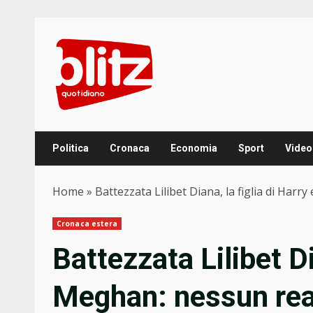
Skip
to
content
Politica
Cronaca
Economia
Sport
Video
Home
»
Battezzata Lilibet Diana, la figlia di Har
Cronaca estera
Battezzata Lilibet Di
Meghan: nessun real