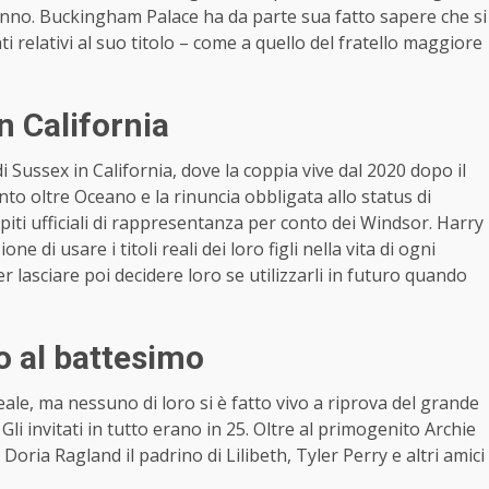
 nonno. Buckingham Palace ha da parte sua fatto sapere che si
i relativi al suo titolo – come a quello del fratello maggiore
n California
i Sussex in California, dove la coppia vive dal 2020 dopo il
to oltre Oceano e la rinuncia obbligata allo status di
iti ufficiali di rappresentanza per conto dei Windsor. Harry
di usare i titoli reali dei loro figli nella vita di ogni
oler lasciare poi decidere loro se utilizzarli in futuro quando
o al battesimo
reale, ma nessuno di loro si è fatto vivo a riprova del grande
li invitati in tutto erano in 25. Oltre al primogenito Archie
ria Ragland il padrino di Lilibeth, Tyler Perry e altri amici