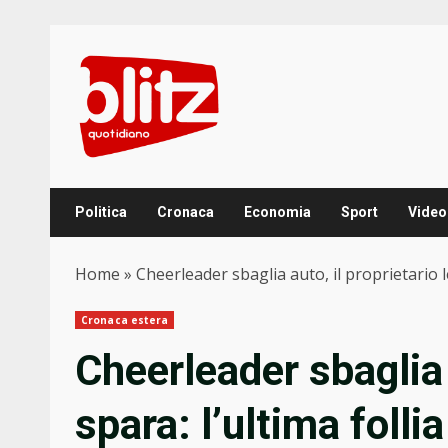
Skip
to
content
Politica
Cronaca
Economia
Sport
Video
Home
»
Cheerleader sbaglia auto, il proprietario le
Cronaca estera
Cheerleader sbaglia a
spara: l’ultima folli