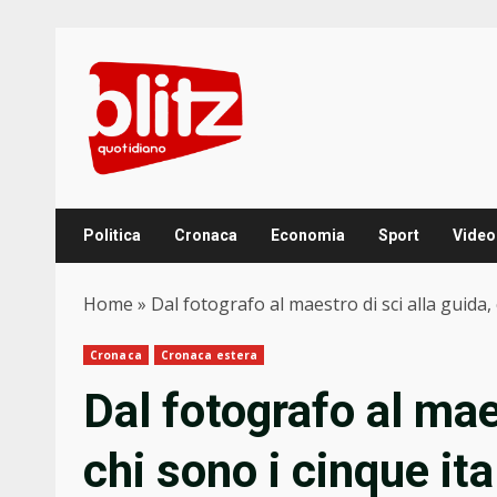
Skip
to
content
Politica
Cronaca
Economia
Sport
Video
Home
»
Dal fotografo al maestro di sci alla guida, 
Cronaca
Cronaca estera
Dal fotografo al maes
chi sono i cinque ita