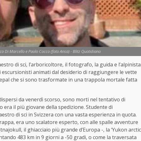
 Di Marcello e Paolo Cocco (foto Ansa) - Blitz Quotidiano
o di sci, l’arboricoltore, il fotografo, la guida e l’alpinista
 escursionisti animati dal desiderio di raggiungere le vette
pal che si sono trasformate in una trappola mortale fatta
ispersi da venerdì scorso, sono morti nel tentativo di
o era il più giovane della spedizione. Studente di
estro di sci in Svizzera con una vasta esperienza in quota.
appa, era uno scalatore esperto, con alle spalle avventure
najokull, il ghiacciaio più grande d’Europa -, la ‘Yukon arctic
ontando 483 km in 9 giorni a -50 gradi, o come la traversata