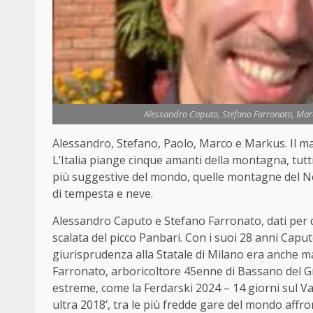
Alessandro Caputo, Stefano Farronato, Marco
Alessandro, Stefano, Paolo, Marco e Markus. Il maestr
L’Italia piange cinque amanti della montagna, tutti
più suggestive del mondo, quelle montagne del Ne
di tempesta e neve.
Alessandro Caputo e Stefano Farronato, dati per d
scalata del picco Panbari. Con i suoi 28 anni Caput
giurisprudenza alla Statale di Milano era anche ma
Farronato, arboricoltore 45enne di Bassano del Gr
estreme, come la Ferdarski 2024 – 14 giorni sul Vat
ultra 2018’, tra le più fredde gare del mondo affr