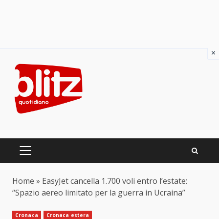
×
Skip
to
content
PRIMARY
MENU
Home
»
EasyJet cancella 1.700 voli entro l’estate:
“Spazio aereo limitato per la guerra in Ucraina”
Cronaca
Cronaca estera