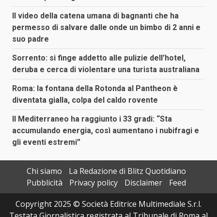
Il video della catena umana di bagnanti che ha
permesso di salvare dalle onde un bimbo di 2 anni e
suo padre
Sorrento: si finge addetto alle pulizie dell’hotel,
deruba e cerca di violentare una turista australiana
Roma: la fontana della Rotonda al Pantheon è
diventata gialla, colpa del caldo rovente
Il Mediterraneo ha raggiunto i 33 gradi: “Sta
accumulando energia, così aumentano i nubifragi e
gli eventi estremi”
Chi siamo
La Redazione di Blitz Quotidiano
Pubblicità
Privacy policy
Disclaimer
Feed
Copyright 2025 © Società Editrice Multimediale S.r.l.
Testata Giornalistica registrata al Tribunale di Roma al