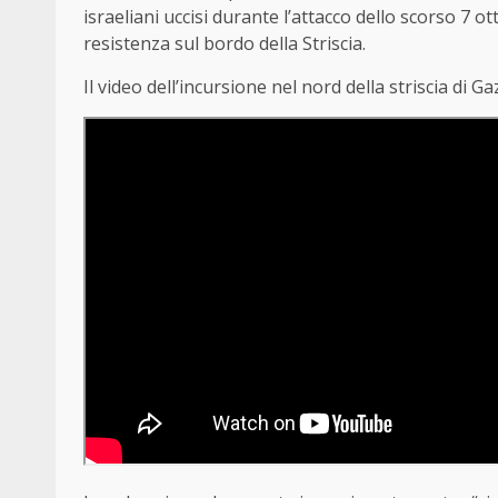
israeliani uccisi durante l’attacco dello scorso 7 o
resistenza sul bordo della Striscia.
Il video dell’incursione nel nord della striscia di G