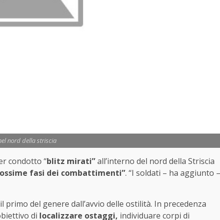
nel nord della striscia
ver condotto “
blitz mirati”
all’interno del nord della Striscia
rossime fasi dei combattimenti”
. “I soldati – ha aggiunto 
è il primo del genere dall’avvio delle ostilità. In precedenza
biettivo di
localizzare ostaggi,
individuare corpi di