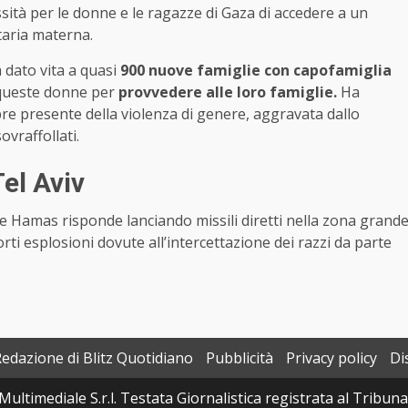
sità per le donne e le ragazze di Gaza di accedere a un
itaria materna.
 dato vita a quasi
900 nuove famiglie con capofamiglia
 queste donne per
provvedere alle loro famiglie.
Ha
re presente della violenza di genere, aggravata dallo
ovraffollati.
el Aviv
 e Hamas risponde lanciando missili diretti nella zona grand
forti esplosioni dovute all’intercettazione dei razzi da parte
Redazione di Blitz Quotidiano
Pubblicità
Privacy policy
Di
Multimediale S.r.l. Testata Giornalistica registrata al Tribun