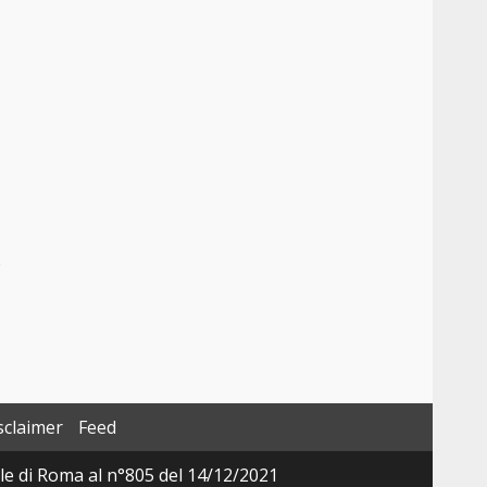
e
sclaimer
Feed
ale di Roma al n°805 del 14/12/2021