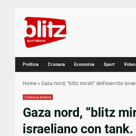
Skip
to
content
Politica
Cronaca
Economia
Sport
Video
Home
»
Gaza nord, “blitz mirati” dell’esercito isra
Cronaca estera
Gaza nord, “blitz mir
israeliano con tank