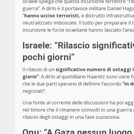
Israele spiega che questa incursione terrestre “ri
guerra”. A dirlo è il portavoce militare Daniel Haga
“
hanno ucciso terroristi,
e distrutto infrastrutt
neutralizzato imboscate. Il tutto per preparare il 
incursione le forze israeliane hanno lasciato l’are
Israele: “Rilascio significat
pochi giorni”
Il rilascio di un
significativo numero di ostaggi
giorni”
. A dirlo al quotidiano Haaretz sono varie f
che le due parti sperano di definire l’accordo
“in d
negoziati”.
Una fonte al corrente delle discussioni ha poi agg
nel timore che il rimanere coinvolti in una guerra a
rilascio degli ostaggi in una fase successiva.
Onu: “A Gaza nessun luogo 