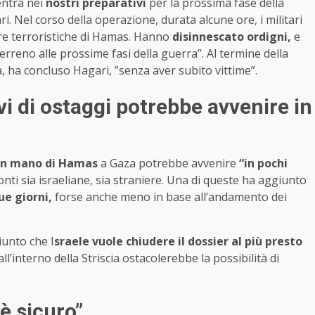
entra nei
nostri preparativi
per la prossima fase della
ri. Nel corso della operazione, durata alcune ore, i militari
ure terroristiche di Hamas. Hanno
disinnescato ordigni,
e
terreno alle prossime fasi della guerra”. Al termine della
a, ha concluso Hagari, ”senza aver subito vittime”.
ivi di ostaggi potrebbe avvenire in
 in mano di Hamas
a Gaza potrebbe avvenire
“in pochi
onti sia israeliane, sia straniere. Una di queste ha aggiunto
ue giorni,
forse anche meno in base all’andamento dei
iunto che I
sraele vuole chiudere il dossier al più presto
ll’interno della Striscia ostacolerebbe la possibilità di
è sicuro”