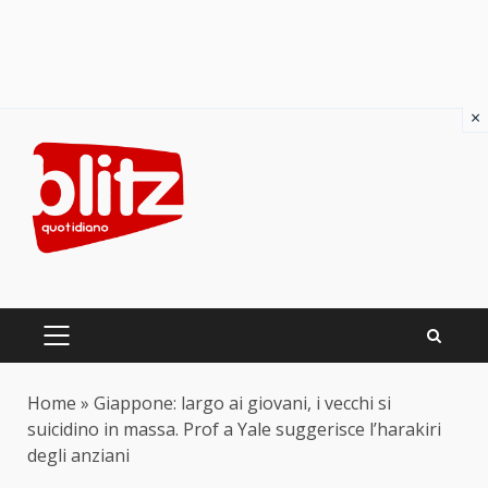
×
Skip
to
content
PRIMARY
MENU
Home
»
Giappone: largo ai giovani, i vecchi si
suicidino in massa. Prof a Yale suggerisce l’harakiri
degli anziani