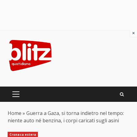
×
Skip
to
content
PRIMARY
MENU
Home
»
Guerra a Gaza, si torna indietro nel tempo:
niente auto né benzina, i corpi caricati sugli asini
Cronaca estera