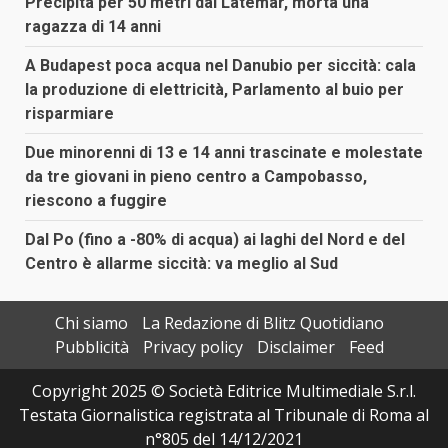
Precipita per 50 metri dal Latemar, morta una
ragazza di 14 anni
A Budapest poca acqua nel Danubio per siccità: cala
la produzione di elettricità, Parlamento al buio per
risparmiare
Due minorenni di 13 e 14 anni trascinate e molestate
da tre giovani in pieno centro a Campobasso,
riescono a fuggire
Dal Po (fino a -80% di acqua) ai laghi del Nord e del
Centro è allarme siccità: va meglio al Sud
Chi siamo
La Redazione di Blitz Quotidiano
Pubblicità
Privacy policy
Disclaimer
Feed
Copyright 2025 © Società Editrice Multimediale S.r.l.
Testata Giornalistica registrata al Tribunale di Roma al
n°805 del 14/12/2021