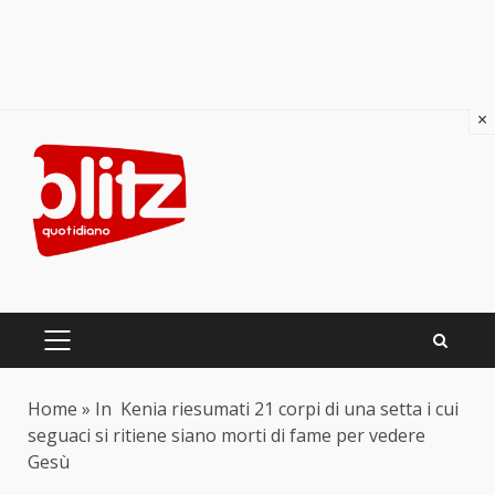
×
Skip
to
content
PRIMARY
MENU
Home
»
In Kenia riesumati 21 corpi di una setta i cui
seguaci si ritiene siano morti di fame per vedere
Gesù