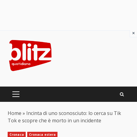
×
Skip
to
content
PRIMARY
MENU
Home
»
Incinta di uno sconosciuto: lo cerca su Tik
Tok e scopre che è morto in un incidente
Cronaca
Cronaca estera