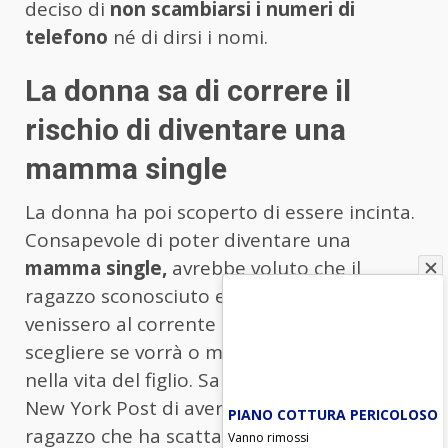
deciso di
non scambiarsi i numeri di
telefono
né di dirsi i nomi.
La donna sa di correre il
rischio di diventare una
mamma single
La donna ha poi scoperto di essere incinta.
Consapevole di poter diventare una
mamma single,
avrebbe voluto che il
ragazzo sconosciuto e la sua famiglia
venissero al corrente della gravidanza per
scegliere se vorrà o meno essere presente
nella vita del figlio. Sarah ha raccontato al
New York Post di avere solo una foto del
PIANO COTTURA PERICOLOSO
ragazzo che ha scattato mentre faceva una
Vanno rimossi