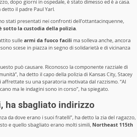
azzo, dopo giorni in ospedale, è stato dimesso ed è a casa.
detto il padre Paul Yarl.
o stati presentati nei confronti dell’ottantacinquenne,
 sotto la custodia della polizia
.
attito sulle
armi da fuoco facili
ma solleva anche, ancora
sono scese in piazza in segno di solidarietà e di vicinanza
uesto può causare. Riconosco la componente razziale di
unità”, ha detto il capo della polizia di Kansas City, Stacey
i affrettate su una sparatoria motivata dal razzismo. “Al
ano ma le indagini sono in corso”, ha spiegato.
, ha sbagliato indirizzo
nza da dove erano i suoi fratelli”, ha detto la zia del ragazzo,
to e quello sbagliato erano molti simili,
Northeast 115th