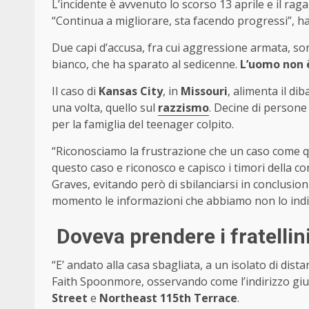
L’incidente è avvenuto lo scorso 13 aprile e il rag
“Continua a migliorare, sta facendo progressi”, ha 
Due capi d’accusa, fra cui aggressione armata, son
bianco, che ha sparato al sedicenne.
L’uomo non è
Il caso di
Kansas City
, in
Missouri
, alimenta il dib
una volta, quello sul
razzismo
. Decine di persone 
per la famiglia del teenager colpito.
“Riconosciamo la frustrazione che un caso come q
questo caso e riconosco e capisco i timori della com
Graves, evitando però di sbilanciarsi in conclusion
momento le informazioni che abbiamo non lo indic
Doveva prendere i fratellini
“E’ andato alla casa sbagliata, a un isolato di dista
Faith Spoonmore, osservando come l’indirizzo gius
Street
e
Northeast 115th Terrace
.