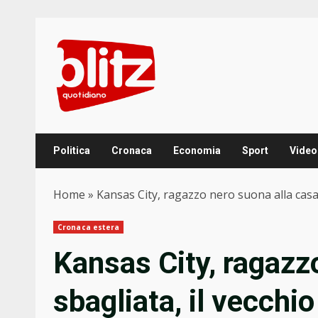
Skip
to
content
Politica
Cronaca
Economia
Sport
Video
Home
»
Kansas City, ragazzo nero suona alla casa s
Cronaca estera
Kansas City, ragazz
sbagliata, il vecchio