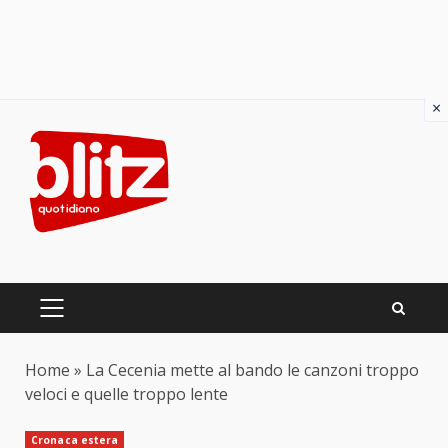
×
Skip
to
content
PRIMARY
MENU
Home
»
La Cecenia mette al bando le canzoni troppo
veloci e quelle troppo lente
Cronaca estera