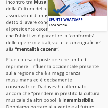
incontro tra
Musa Dadayev
, il ministro
della Cultura della Cecenia, e alcune
associazioni di musicisti locali. Dadayev ha
SPUNTE WHATSAPP
detto di avere concordato il divieto insieme
Cosa cambia
al presidente ceceno Ramzan Kadyrov, e
che l’obiettivo è garantire la “conformità
delle opere musicali, vocali e coreografiche”
alla
“mentalità cecena”
.
E’ una presa di posizione che tenta di
reprimere l’influenza occidentale presente
sulla regione che è a maggioranza
musulmana ed è decisamente
conservatrice. Dadayev ha affermato
ancora che “prendere in prestito la cultura
musicale da altri popoli è
inammissibile.
Dobbiamo portare alla gente e al futuro