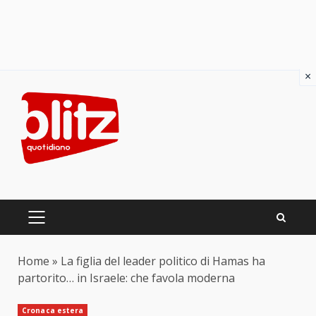
×
Skip
to
content
PRIMARY
MENU
Home
»
La figlia del leader politico di Hamas ha
partorito… in Israele: che favola moderna
Cronaca estera