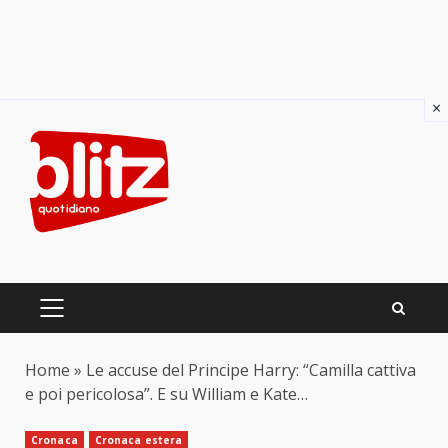
×
Skip
to
content
PRIMARY
MENU
Home
»
Le accuse del Principe Harry: “Camilla cattiva
e poi pericolosa”. E su William e Kate…
Cronaca
Cronaca estera