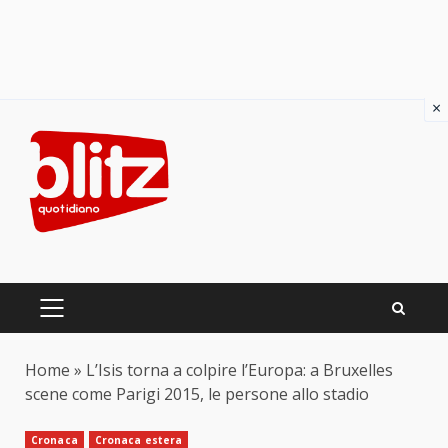
×
Skip
to
content
PRIMARY
MENU
Home
»
L’Isis torna a colpire l’Europa: a Bruxelles
scene come Parigi 2015, le persone allo stadio
Cronaca
Cronaca estera