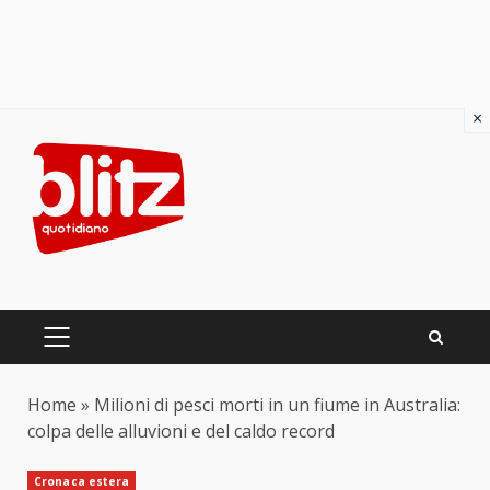
×
Skip
to
content
PRIMARY
MENU
Home
»
Milioni di pesci morti in un fiume in Australia:
colpa delle alluvioni e del caldo record
Cronaca estera