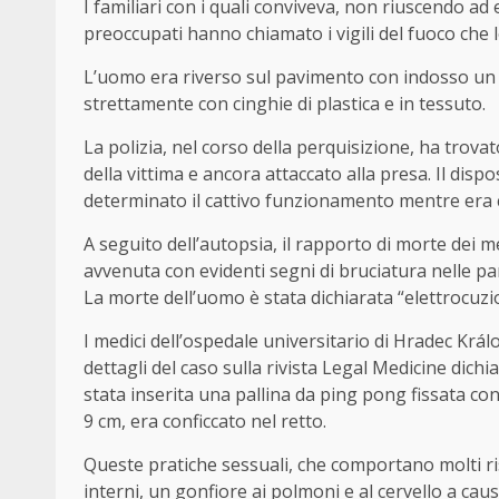
I familiari con i quali conviveva, non riuscendo ad
preoccupati hanno chiamato i vigili del fuoco che
L’uomo era riverso sul pavimento con indosso un
strettamente con cinghie di plastica e in tessuto.
La polizia, nel corso della perquisizione, ha trova
della vittima e ancora attaccato alla presa. Il dis
determinato il cattivo funzionamento mentre era c
A seguito dell’autopsia, il rapporto di morte dei me
avvenuta con evidenti segni di bruciatura nelle par
La morte dell’uomo è stata dichiarata “elettrocuz
I medici dell’ospedale universitario di Hradec Krá
dettagli del caso sulla rivista Legal Medicine dich
stata inserita una pallina da ping pong fissata con
9 cm, era conficcato nel retto.
Queste pratiche sessuali, che comportano molti r
interni, un gonfiore ai polmoni e al cervello a cau