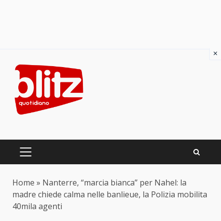
×
Skip
to
content
PRIMARY
MENU
Home
»
Nanterre, “marcia bianca” per Nahel: la
madre chiede calma nelle banlieue, la Polizia mobilita
40mila agenti