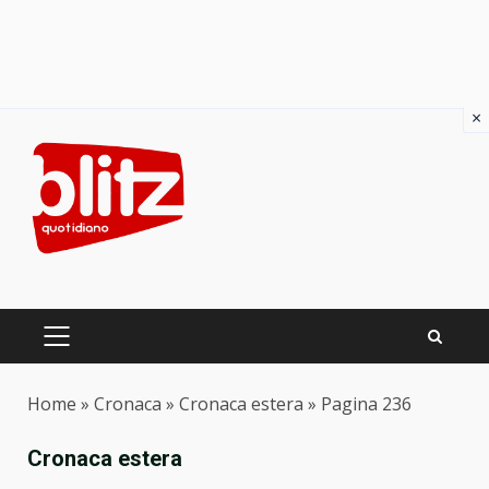
×
Skip
to
content
PRIMARY
MENU
Home
»
Cronaca
»
Cronaca estera
»
Pagina 236
Cronaca estera