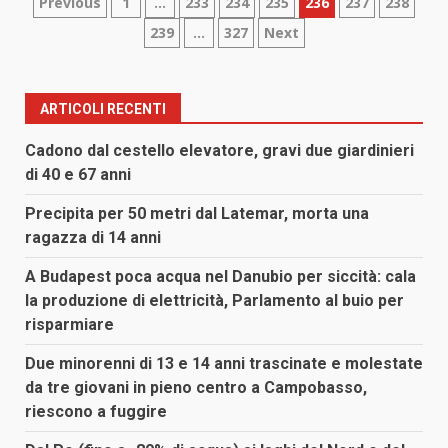
Paginazione
Previous
1
…
233
234
235
236
237
238
239
…
327
Next
degli
articoli
ARTICOLI RECENTI
Cadono dal cestello elevatore, gravi due giardinieri
di 40 e 67 anni
Precipita per 50 metri dal Latemar, morta una
ragazza di 14 anni
A Budapest poca acqua nel Danubio per siccità: cala
la produzione di elettricità, Parlamento al buio per
risparmiare
Due minorenni di 13 e 14 anni trascinate e molestate
da tre giovani in pieno centro a Campobasso,
riescono a fuggire