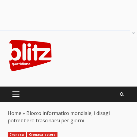
×
Skip
to
content
PRIMARY
MENU
Home
»
Blocco informatico mondiale, i disagi
potrebbero trascinarsi per giorni
Cronaca
Cronaca estera