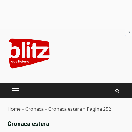
×
Skip
to
content
PRIMARY
MENU
Home
»
Cronaca
»
Cronaca estera
»
Pagina 252
Cronaca estera