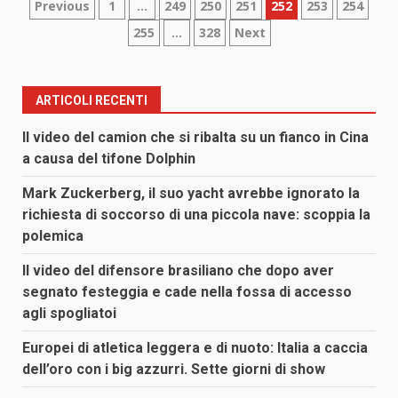
Paginazione
Previous
1
…
249
250
251
252
253
254
255
…
328
Next
degli
articoli
ARTICOLI RECENTI
Il video del camion che si ribalta su un fianco in Cina
a causa del tifone Dolphin
Mark Zuckerberg, il suo yacht avrebbe ignorato la
richiesta di soccorso di una piccola nave: scoppia la
polemica
Il video del difensore brasiliano che dopo aver
segnato festeggia e cade nella fossa di accesso
agli spogliatoi
Europei di atletica leggera e di nuoto: Italia a caccia
dell’oro con i big azzurri. Sette giorni di show