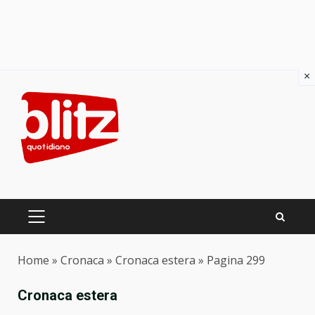
×
Skip
to
content
PRIMARY
MENU
Home
»
Cronaca
»
Cronaca estera
»
Pagina 299
Cronaca estera