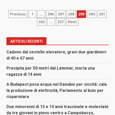
Paginazione
Previous
1
…
296
297
298
299
300
301
302
…
327
Next
degli
articoli
ARTICOLI RECENTI
Cadono dal cestello elevatore, gravi due giardinieri
di 40 e 67 anni
Precipita per 50 metri dal Latemar, morta una
ragazza di 14 anni
A Budapest poca acqua nel Danubio per siccità: cala
la produzione di elettricità, Parlamento al buio per
risparmiare
Due minorenni di 13 e 14 anni trascinate e molestate
da tre giovani in pieno centro a Campobasso,