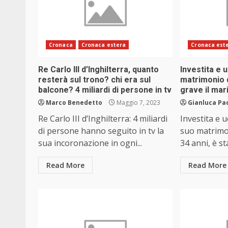
Cronaca
Cronaca estera
Cronaca est
Re Carlo III d’Inghilterra, quanto
Investita e u
resterà sul trono? chi era sul
matrimonio 
balcone? 4 miliardi di persone in tv
grave il mar
Marco Benedetto
Maggio 7, 2023
Gianluca Pa
Re Carlo III d’Inghilterra: 4 miliardi
Investita e u
di persone hanno seguito in tv la
suo matrimo
sua incoronazione in ogni...
34 anni, è st
Read More
Read More