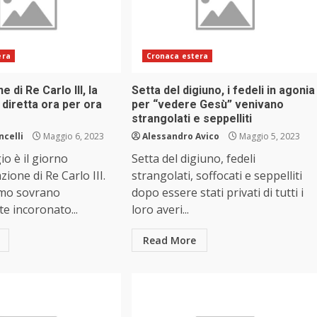
era
Cronaca estera
 di Re Carlo III, la
Setta del digiuno, i fedeli in agonia
 diretta ora per ora
per “vedere Gesù” venivano
strangolati e seppelliti
ncelli
Maggio 6, 2023
Alessandro Avico
Maggio 5, 2023
o è il giorno
Setta del digiuno, fedeli
zione di Re Carlo III.
strangolati, soffocati e seppelliti
imo sovrano
dopo essere stati privati di tutti i
e incoronato...
loro averi...
Read More