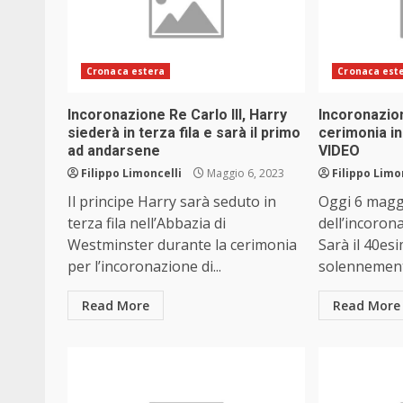
Cronaca estera
Cronaca est
Incoronazione Re Carlo III, Harry
Incoronazione
siederà in terza fila e sarà il primo
cerimonia in
ad andarsene
VIDEO
Filippo Limoncelli
Maggio 6, 2023
Filippo Limo
Il principe Harry sarà seduto in
Oggi 6 maggi
terza fila nell’Abbazia di
dell’incorona
Westminster durante la cerimonia
Sarà il 40es
per l’incoronazione di...
solennement
Read More
Read More