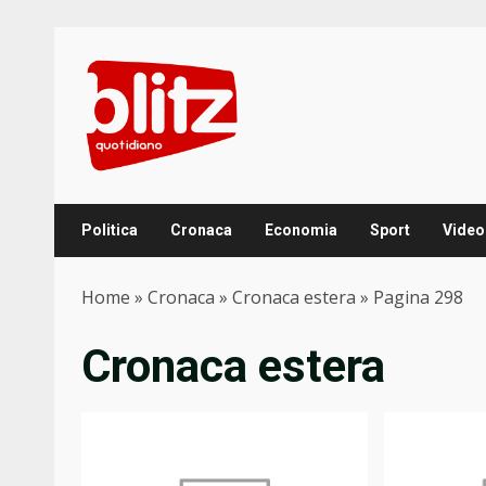
Skip
to
content
Politica
Cronaca
Economia
Sport
Video
Home
»
Cronaca
»
Cronaca estera
»
Pagina 298
Cronaca estera