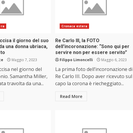
era
Cronaca estera
ccisa il giorno del suo
Re Carlo III, la FOTO
da una donna ubriaca,
dell’incoronazione: “Sono qui per
ito
servire non per essere servito”
ce
Maggio 7, 2023
Filippo Limoncelli
Maggio 6, 2023
ccisa nel giorno del
La prima foto dell’incoronazione di
nio. Samantha Miller,
Re Carlo III. Dopo aver ricevuto sul
ata travolta da una...
capo la corona è riecheggiato...
Read More