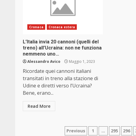
Cronaca
Cronaca estera
L’Italia invia 20 cannoni (quelli del
treno) all’Ucraina: non ne funziona
nemmeno uno…
Alessandro Avico
Maggio 1, 2023
Ricordate quei cannoni italiani
transitati in treno alla stazione di
Udine e diretti verso l’Ucraina?
Bene, erano...
Read More
Paginazione
Previous
1
…
295
296