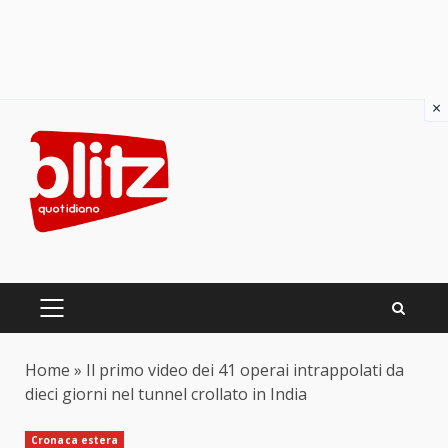
×
Skip
to
content
PRIMARY
MENU
Home
»
Il primo video dei 41 operai intrappolati da
dieci giorni nel tunnel crollato in India
Cronaca estera