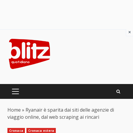
×
Skip
to
content
PRIMARY
MENU
Home
»
Ryanair è sparita dai siti delle agenzie di
viaggio online, dal web scraping ai rincari
Cronaca
Cronaca estera