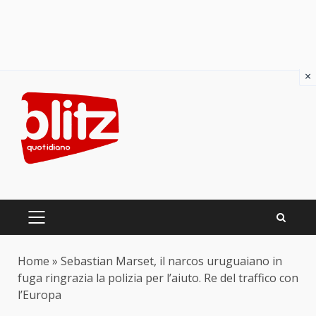
×
Skip
to
content
PRIMARY
MENU
Home
»
Sebastian Marset, il narcos uruguaiano in
fuga ringrazia la polizia per l’aiuto. Re del traffico con
l’Europa