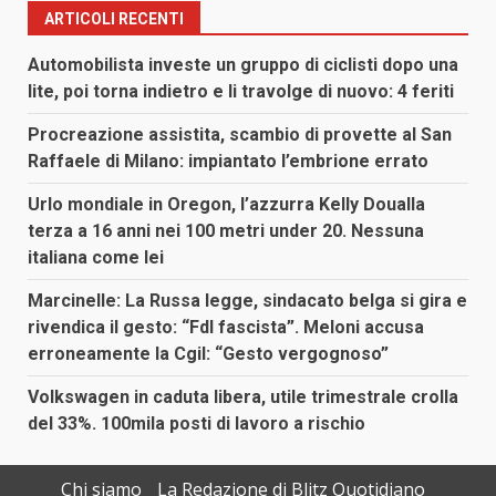
ARTICOLI RECENTI
Automobilista investe un gruppo di ciclisti dopo una
lite, poi torna indietro e li travolge di nuovo: 4 feriti
Procreazione assistita, scambio di provette al San
Raffaele di Milano: impiantato l’embrione errato
Urlo mondiale in Oregon, l’azzurra Kelly Doualla
terza a 16 anni nei 100 metri under 20. Nessuna
italiana come lei
Marcinelle: La Russa legge, sindacato belga si gira e
rivendica il gesto: “FdI fascista”. Meloni accusa
erroneamente la Cgil: “Gesto vergognoso”
Volkswagen in caduta libera, utile trimestrale crolla
del 33%. 100mila posti di lavoro a rischio
Chi siamo
La Redazione di Blitz Quotidiano