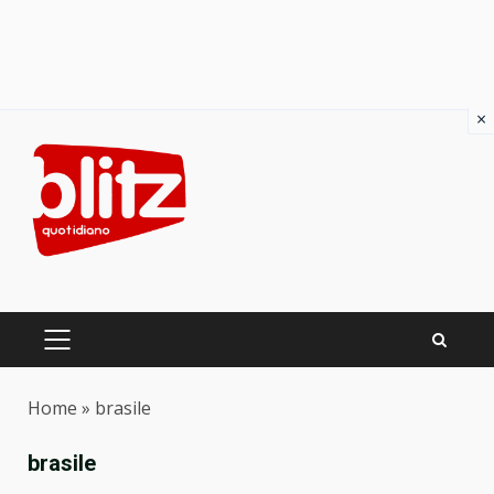
×
Skip
to
content
PRIMARY
MENU
Home
»
brasile
brasile