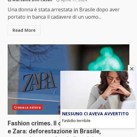
Una donna è stata arrestata in Brasile dopo aver
portato in banca il cadavere di un uomo...
Read More
Cronaca estera
NESSUNO CI AVEVA AVVERTITO
Fastidio terribile
Fashion crimes. Il cotone “sporco” di H&M
e Zara: deforestazione in Brasile,