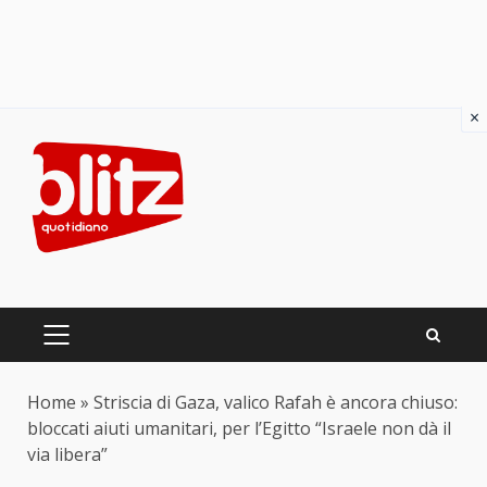
×
Skip
to
content
PRIMARY
MENU
Home
»
Striscia di Gaza, valico Rafah è ancora chiuso:
bloccati aiuti umanitari, per l’Egitto “Israele non dà il
via libera”