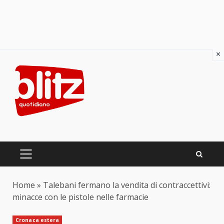
×
Skip
to
content
PRIMARY
MENU
Home
»
Talebani fermano la vendita di contraccettivi:
minacce con le pistole nelle farmacie
Cronaca estera