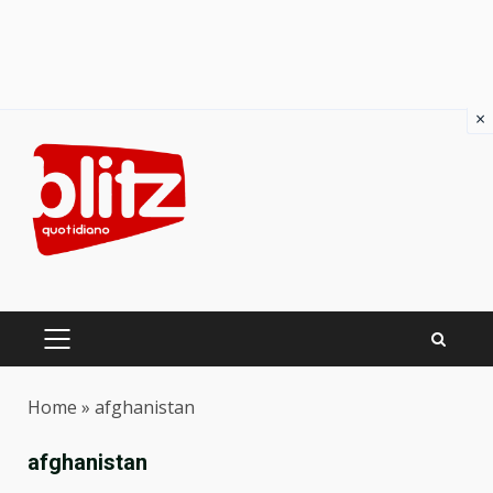
×
Skip
to
content
PRIMARY
MENU
Home
»
afghanistan
afghanistan