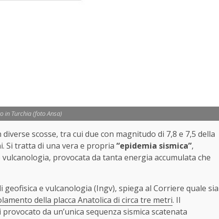
 in Turchia (foto Ansa)
n diverse scosse, tra cui due con magnitudo di 7,8 e 7,5 della
. Si tratta di una vera e propria
“epidemia sismica”
,
a e vulcanologia, provocata da tanta energia accumulata che
i geofisica e vulcanologia (Ingv), spiega al Corriere quale sia
olamento della placca Anatolica di circa tre metri
. Il
tti provocato da un’unica sequenza sismica scatenata