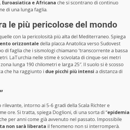
, Euroasiatica e Africana
che si scontrano di continuo
ne di una lunga faglia.
tra le più pericolose del mondo
 quelle con la pericolosità più alta del Mediterraneo. Spiega
ento orizzontale
della placca Anatolica verso Sudovest
ipo di faglia che i sismologi chiamano ‘transcorrente a bassa
tri. LaTurchia nelle stime è scivolata di cinque-sei metri
 zona lunga 190 chilometri e larga 25″. Il suolo si è scosso
za che ha raggiunto i
due picchi più intensi
a distanza di
”
rilevante, intorno ai 5-6 gradi della Scala Richter e
ime ore. Si tratta, spiega Doglioni, di una sorta di “
epidemia
he per anni come già avvenuto nel passato. Impossibile
ta non sarà liberata
il fenomeno non si interromperà.