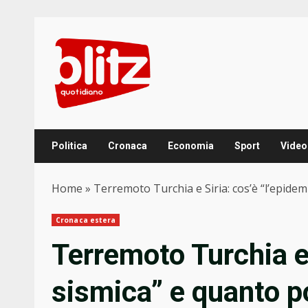
Skip
to
content
Politica
Cronaca
Economia
Sport
Video
Home
»
Terremoto Turchia e Siria: cos’è “l’epide
Cronaca estera
Terremoto Turchia e 
sismica” e quanto p