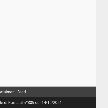
sclaimer
Feed
ale di Roma al n°805 del 14/12/2021