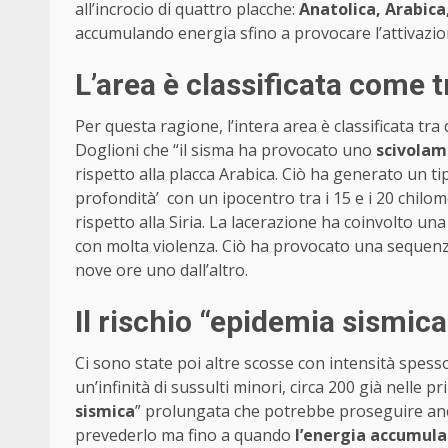
all’incrocio di quattro placche:
Anatolica, Arabica
accumulando energia sfino a provocare l’attivazio
L’area è classificata come 
Per questa ragione, l’intera area è classificata tra
Doglioni che “il sisma ha provocato uno
scivolam
rispetto alla placca Arabica. Ciò ha generato un t
profondità’ con un ipocentro tra i 15 e i 20 chilome
rispetto alla Siria. La lacerazione ha coinvolto una
con molta violenza. Ciò ha provocato una sequen
nove ore uno dall’altro.
Il rischio “epidemia sismica
Ci sono state poi altre scosse con intensità spesso 
un’infinità di sussulti minori, circa 200 già nelle pr
sismica
” prolungata che potrebbe proseguire anc
prevederlo ma fino a quando
l’energia accumula