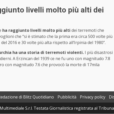
iunto livelli molto più alti dei
se
ha raggiunto livelli molto più alti
dei terremoti che
Doglioni che “si è stimato che la prima era circa 500 volte più
el 2016 e 30 volte più alta rispetto all’Irpinia del 1980”.
urchia ha una storia di terremoti violenti.
I più disastrosi
i odierni. A Erzincan del 1939 ce ne fu uno con magnitudo 7.8
ltro con magnitudo 7.6 che provocò la morte di 17mila
Redazione di Blitz Quotidiano
Pubblicità
Privacy policy
Di
Multimediale S.r.l. Testata Giornalistica registrata al Tribun