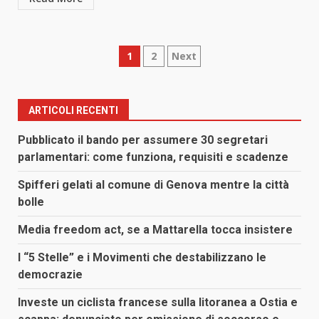
Paginazione
1
2
Next
degli
articoli
ARTICOLI RECENTI
Pubblicato il bando per assumere 30 segretari
parlamentari: come funziona, requisiti e scadenze
Spifferi gelati al comune di Genova mentre la città
bolle
Media freedom act, se a Mattarella tocca insistere
I “5 Stelle” e i Movimenti che destabilizzano le
democrazie
Investe un ciclista francese sulla litoranea a Ostia e