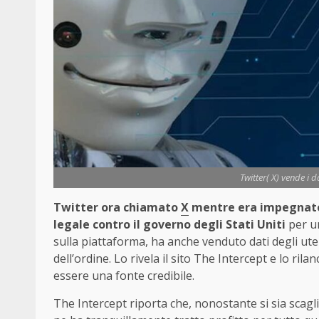
Twitter( X) vende i d
Twitter ora chiamato
X
mentre era impegnato p
legale contro il governo degli Stati Uniti
per un
sulla piattaforma, ha anche venduto dati degli utent
dell’ordine. Lo rivela il sito The Intercept e lo rila
essere una fonte credibile.
The Intercept riporta che, nonostante si sia scagli