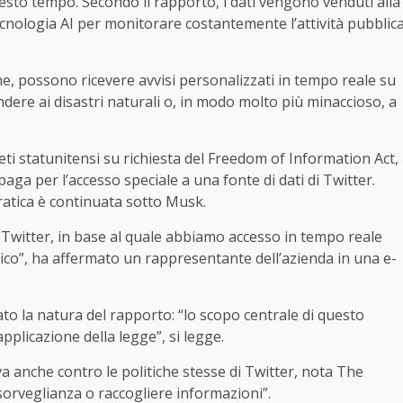
esto tempo. Secondo il rapporto, i dati vengono venduti alla
tecnologia AI per monitorare costantemente l’attività pubblic
dine, possono ricevere avvisi personalizzati in tempo reale su
ondere ai disastri naturali o, in modo molto più minaccioso, a
eti statunitensi su richiesta del Freedom of Information Act,
 paga per l’accesso speciale a una fonte di dati di Twitter.
ratica è continuata sotto Musk.
Twitter, in base al quale abbiamo accesso in tempo reale
bblico”, ha affermato un rappresentante dell’azienda in una e-
ato la natura del rapporto: “lo scopo centrale di questo
applicazione della legge”, si legge.
 va anche contro le politiche stesse di Twitter, nota The
sorveglianza o raccogliere informazioni”.