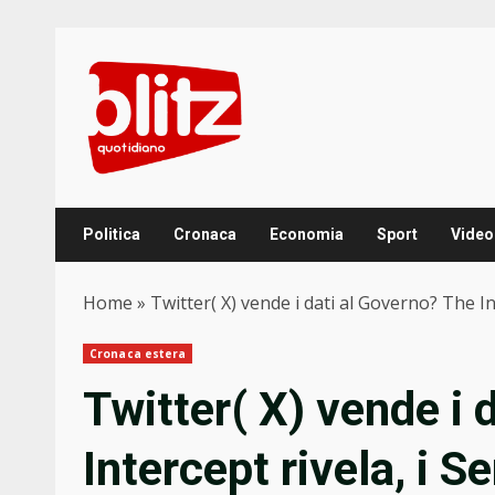
Skip
to
content
Politica
Cronaca
Economia
Sport
Video
Home
»
Twitter( X) vende i dati al Governo? The In
Cronaca estera
Twitter( X) vende i 
Intercept rivela, i S