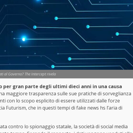
ati al Governo? The Intercept rivela
er gran parte degli ultimi dieci anni in una causa
a maggiore trasparenza sulle sue pratiche di sorveglianza
i con lo scopo esplicito di essere utilizzati dalle forze
ncia Futurism, che in questi tempi di fake news hs l’aria di
ata contro lo spionaggio statale, la società di social media