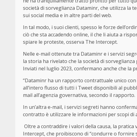
ne ha tranquillamente tratto profitto per tutto qu
società di sorveglianza Dataminr, che utilizza la 
sui social media e in altre parti del web.
In tal modo, i suoi clienti, spesso le forze dell’or
ciò che sta accadendo online, il che li aiuta a risp
spiare le proteste, osserva The Intercept.
Nelle e-mail ottenute tra Dataminr e i servizi segr
la storia ha rivelato che la società di sorveglianza
Inviati nel luglio 2023, confermano anche che la p
“Dataminr ha un rapporto contrattuale unico con 
all’intero flusso di tutti i Tweet disponibili al pu
mail all’agenzia governativa, secondo il rapporto.
In un’altra e-mail, i servizi segreti hanno conferm
contratto è utilizzare le informazioni per scopi di 
Oltre a contraddire i valori della causa, la pratica
Intercept, che proibiscono di “condurre o fornire 