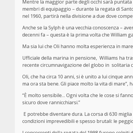
Mentre la maggior parte degli occhi sarà puntata 
membri di equipaggio – durante la regata di Santo 
nel 1960, partirà nella divisione a due dove compe
Anche se la Sylph è una vecchia conoscenza – ave
decenni fa – questa è la prima volta che William g
Ma sia lui che Oli hanno molta esperienza in mare
Ufficiale della marina in pensione, Williams ha tr
recente circumnavigazione del globo in solitaria 
Oli, che ha circa 10 anni, si è unito a lui cinque ann
ma ora sta bene. Gli piace molto la vita di mare”, h
“È molto sensibile… Ogni volta che le cose si fanno
sicuro dove rannicchiarsi.”
E potrebbe diventare dura. La corsa di 630 miglia 
condizioni imprevedibili e spesso brutali: le peggio
I concorrenti della regata del 1998 furono colpit