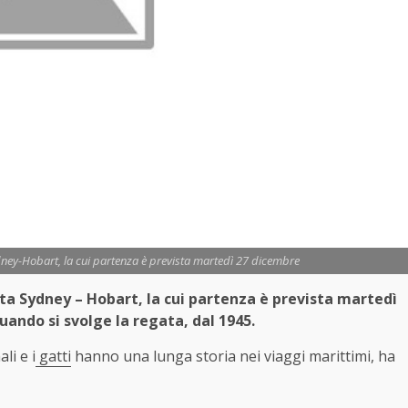
dney-Hobart, la cui partenza è prevista martedì 27 dicembre
ata
Sydney – Hobart, la cui partenza è prevista martedì
uando si svolge la regata, dal 1945.
li e i
gatti
hanno una lunga storia nei viaggi marittimi, ha