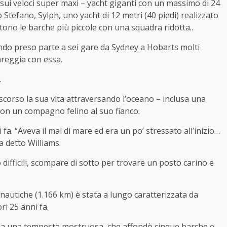
sui veloci super maxi – yacht giganti con un massimo di 24
Stefano, Sylph, uno yacht di 12 metri (40 piedi) realizzato
tono le barche più piccole con una squadra ridotta..
ndo preso parte a sei gare da Sydney a Hobarts molti
areggia con essa.
.
ascorso la sua vita attraversando l’oceano – inclusa una
con un compagno felino al suo fianco.
i fa. “Aveva il mal di mare ed era un po’ stressato all’inizio…
a detto Williams.
 difficili, scompare di sotto per trovare un posto carino e
nautiche (1.166 km) è stata a lungo caratterizzata da
ri 25 anni fa.
i da una tempesta mostruosa, che affondò cinque barche e