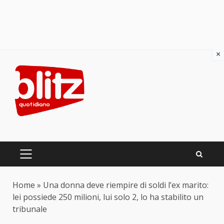
×
Skip
to
content
PRIMARY
MENU
Home
»
Una donna deve riempire di soldi l’ex marito:
lei possiede 250 milioni, lui solo 2, lo ha stabilito un
tribunale