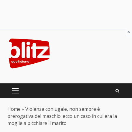
×
Skip
to
content
PRIMARY
MENU
Home
»
Violenza coniugale, non sempre è
prerogativa del maschio: ecco un caso in cui era la
moglie a picchiare il marito