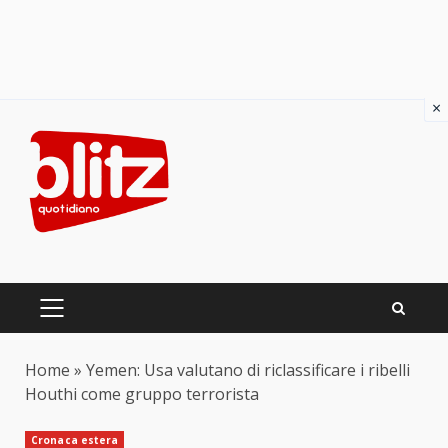
×
Skip
to
content
PRIMARY
MENU
Home
»
Yemen: Usa valutano di riclassificare i ribelli
Houthi come gruppo terrorista
Cronaca estera