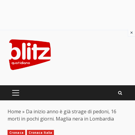
×
Skip
to
content
PRIMARY
MENU
Home
»
Da inizio anno è già strage di pedoni, 16
morti in pochi giorni. Maglia nera in Lombardia
Cronaca
Cronaca Italia