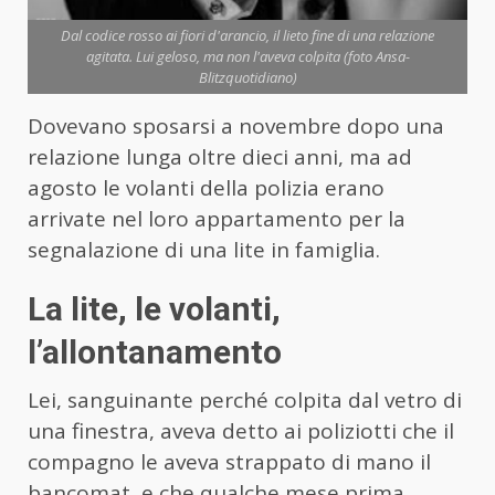
Dal codice rosso ai fiori d'arancio, il lieto fine di una relazione
agitata. Lui geloso, ma non l'aveva colpita (foto Ansa-
Blitzquotidiano)
Dovevano sposarsi a novembre dopo una
relazione lunga oltre dieci anni, ma ad
agosto le volanti della polizia erano
arrivate nel loro appartamento per la
segnalazione di una lite in famiglia.
La lite, le volanti,
l’allontanamento
Lei, sanguinante perché colpita dal vetro di
una finestra, aveva detto ai poliziotti che il
compagno le aveva strappato di mano il
bancomat, e che qualche mese prima