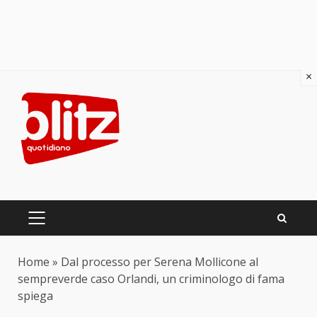
×
Skip
to
content
PRIMARY
MENU
Home
»
Dal processo per Serena Mollicone al
sempreverde caso Orlandi, un criminologo di fama
spiega