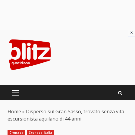
×
Skip
to
content
PRIMARY
MENU
Home
»
Disperso sul Gran Sasso, trovato senza vita
escursionista aquilano di 44 anni
Cronaca
Cronaca Italia