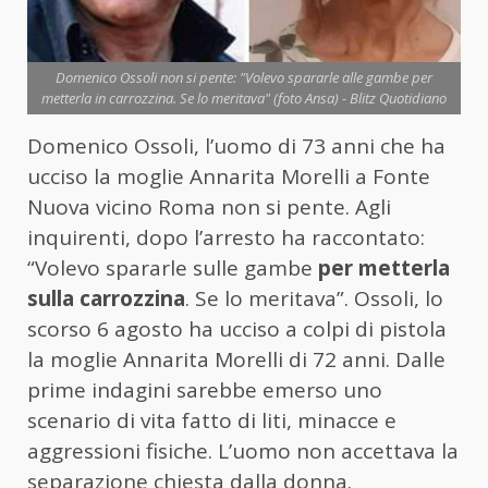
Domenico Ossoli non si pente: "Volevo spararle alle gambe per
metterla in carrozzina. Se lo meritava" (foto Ansa) - Blitz Quotidiano
Domenico Ossoli, l’uomo di 73 anni che ha
ucciso la moglie Annarita Morelli a Fonte
Nuova vicino Roma non si pente. Agli
inquirenti, dopo l’arresto ha raccontato:
“Volevo spararle sulle gambe
per metterla
sulla carrozzina
. Se lo meritava”. Ossoli, lo
scorso 6 agosto ha ucciso a colpi di pistola
la moglie Annarita Morelli di 72 anni. Dalle
prime indagini sarebbe emerso uno
scenario di vita fatto di liti, minacce e
aggressioni fisiche. L’uomo non accettava la
separazione chiesta dalla donna.