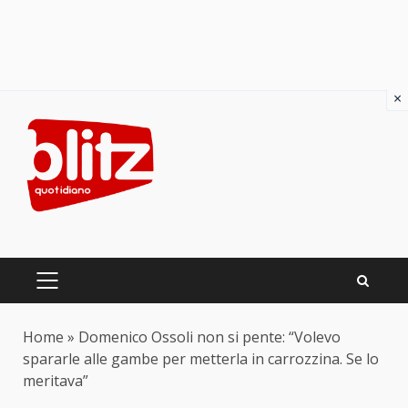
×
Skip
to
content
PRIMARY
MENU
Home
»
Domenico Ossoli non si pente: “Volevo
spararle alle gambe per metterla in carrozzina. Se lo
meritava”