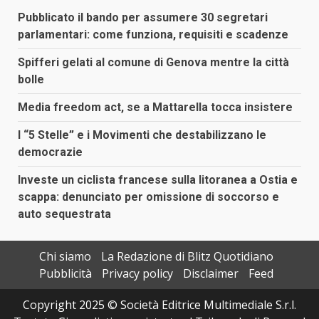
Pubblicato il bando per assumere 30 segretari
parlamentari: come funziona, requisiti e scadenze
Spifferi gelati al comune di Genova mentre la città
bolle
Media freedom act, se a Mattarella tocca insistere
I “5 Stelle” e i Movimenti che destabilizzano le
democrazie
Investe un ciclista francese sulla litoranea a Ostia e
scappa: denunciato per omissione di soccorso e
auto sequestrata
Chi siamo
La Redazione di Blitz Quotidiano
Pubblicità
Privacy policy
Disclaimer
Feed
Copyright 2025 © Società Editrice Multimediale S.r.l.