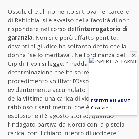
Ossoli, che al momento si trova nel carcere
di Rebibbia, si è avvalso della facoltà di non
rispondere nel corso dell’
interrogatorio di
garanzia
. Non si è però affatto pentito:
davanti al giudice ha soltanto detto che la
donna “se lo meritava”. Nell’ordinanza del
Gip di Tivoli si legge: “Fredda e lucida
determinazione che ha sorretto il
procedimento volitivo: l’Ossoli ha
evidentemente accumulato nei riguardi
della vittima una carica di violento e
ESPERTI ALLARME
rabbioso risentimento, che
è venuta ad
Cosa fare
esplosione il 6 agosto scorso,
quando
l’indagato partiva da Norcia con la pistola
carica, con il chiaro intento di uccidere”.