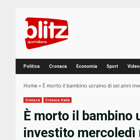
Skip
to
content
Politica
Cronaca
Economia
Sport
Video
Home
»
È morto il bambino ucraino di sei anni inv
Cronaca
Cronaca Italia
È morto il bambino u
investito mercoledì