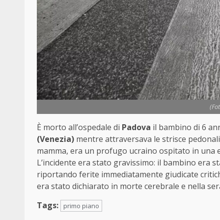
(Fo
È morto all’ospedale di
Padova
il bambino di 6 an
(Venezia)
mentre attraversava le strisce pedonali c
mamma, era un profugo ucraino ospitato in una ex 
L’incidente era stato gravissimo: il bambino era sta
riportando ferite immediatamente giudicate critich
era stato dichiarato in morte cerebrale e nella sera
Tags:
primo piano