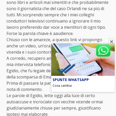
sono libri e articoli mai smentiti e che probabilmente
sono il giornalista che del caso Orlandi ne sa più di
tutti. Mi sorprendo sempre che i miei colleghi
conduttori televisivi continuano a ignorare il mio
lavoro preferendo dar voce a mentitori di ogni tipo.
Forse la parola chiave è aaudience.
Chiuso con le amareze, a questo link vi propongo
anche un video, un’ora in tutto, in cui ripercorro la
vicenda e i suoi contorni di depistaggi e bufale.
A corredo, recupero anche, dall’archivio di Blitz, una
mia intervista telefonica al fu avvocato Gennaro
Egidio, che fu legale della famiglia Orlandi al tempo
della scomparsa di Emanuela.
SPUNTE WHATSAPP
Prima di passare la parola al legale, aggiungo una
Cosa cambia
nota di commento.
Le parole di Egidio, lette oggi alla luce di certo
autoaccuse e incrociate con vecchie vicende ormai
giudiziariamente chiuse per sempre, giustificano
ipotesi mai elaborate.