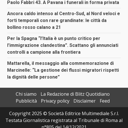
Paolo Fabbri 43. A Pavana i funerali in forma privata
Ancora caldo intenso al Centro-Sud, al Nord veloci e
forti temporali con rare grandinate: le città da
bollino rosso calano a 21
Per la Spagna “l’Italia è un punto critico per
l’immigrazione clandestina”. Scattano gli annunciati
controlli a campione alla frontiera
Mattarella, il messaggio alla commemorazione di
Marcinelle: “La gestione dei flussi migratori rispetti
la dignità delle persone”
Chi siamo
La Redazione di Blitz Quotidiano
Pubblicità
Privacy policy
Disclaimer
Feed
Copyright 2025 © Società Editrice Multimediale S.r.l.
Testata Giornalistica registrata al Tribunale di Roma al
n°805 del 14/12/2021