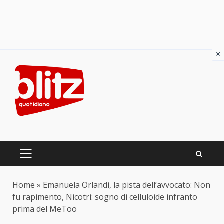
×
Skip
to
content
PRIMARY
MENU
Home
»
Emanuela Orlandi, la pista dell’avvocato: Non
fu rapimento, Nicotri: sogno di celluloide infranto
prima del MeToo