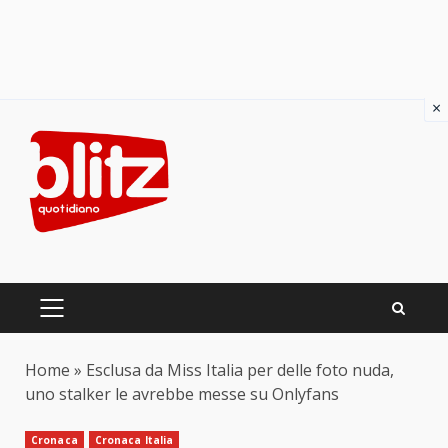
×
Skip
to
content
PRIMARY
MENU
Home
»
Esclusa da Miss Italia per delle foto nuda,
uno stalker le avrebbe messe su Onlyfans
Cronaca
Cronaca Italia