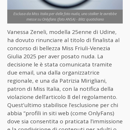
Esclusa da Miss Italia per delle foto nuda, uno stalker le avrebbe
messe su Onlyfans (foto ANSA) - Blitz quotidiano
Vanessa Zeneli, modella 25enne di Udine,
ha dovuto rinunciare al titolo di finalista al
concorso di bellezza Miss Friuli-Venezia
Giulia 2025 per aver posato nuda. La
decisione le è stata comunicata tramite
due email, una dalla organizzatrice
regionale, e una da Patrizia Mirigliani,
patron di Miss Italia, con la notifica della
violazione dell’articolo 8 del regolamento.
Quest’ultimo stabilisce l’esclusione per chi
abbia “profili in siti web (come OnlyFans)
dove sia consentita o praticata l’immissione
e la condivisione di contenuti per adulti o