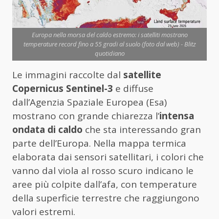
Europa nella morsa del caldo estremo: i satelliti mostrano
temperature record fino a 55 gradi al suolo (foto dal web) - Blitz
quotidiano
Le immagini raccolte dal
satellite
Copernicus Sentinel-3
e diffuse
dall’Agenzia Spaziale Europea (Esa)
mostrano con grande chiarezza l’
intensa
ondata di caldo
che sta interessando gran
parte dell’Europa. Nella mappa termica
elaborata dai sensori satellitari, i colori che
vanno dal viola al rosso scuro indicano le
aree più colpite dall’afa, con temperature
della superficie terrestre che raggiungono
valori estremi.