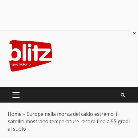
×
Skip
to
content
PRIMARY
MENU
Home
»
Europa nella morsa del caldo estremo: i
satelliti mostrano temperature record fino a 55 gradi
al suolo