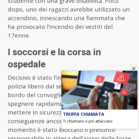
studente con una grave disabilità. Poco
dopo, uno dei ragazzi avrebbe utilizzato un
accendino, innescando una fiammata che
ha provocato l’incendio dei vestiti del
17enne.
I soccorsi e la corsa in
ospedale
Decisivo è stato l’intervento di un agente di
polizia libero dal servizio che si trovava a
bordo del convoglio. L’uomo è riuscito a
spegnere rapidamente le fiamme e a
mettere in sicurezza il ragazzo, evitando
TRUFFA CHIAMATA
conseguenze ancora più gravi. Nello stesso
Ti chiamano e poi attaccano
momento è stato bloccato il presunto
responsabile in attesa dell’arrivo delle forze