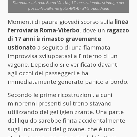
Fiammata sul treno Roma-Viterbo, 17enne ustionato: si indaga per
possibile bullismo (foto ANSA) - Blitz quotidiano
Momenti di paura giovedì scorso sulla
linea
ferroviaria Roma-Viterbo
, dove un
ragazzo
di 17 anni è rimasto gravemente
ustionato
a seguito di una fiammata
improvvisa sviluppatasi all’interno di un
vagone. L’episodio si è verificato davanti
agli occhi dei passeggeri e ha
immediatamente generato panico a bordo.
Secondo le prime ricostruzioni, alcuni
minorenni presenti sul treno stavano
utilizzando del gel igienizzante. Una parte
del liquido sarebbe finita accidentalmente
sugli indumenti del giovane, che è uno