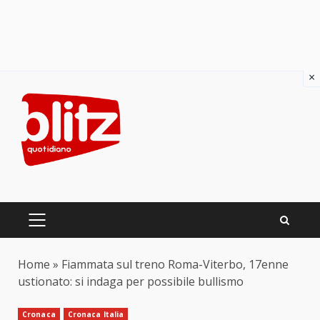
×
Skip
to
content
PRIMARY
MENU
Home
»
Fiammata sul treno Roma-Viterbo, 17enne
ustionato: si indaga per possibile bullismo
Cronaca
Cronaca Italia