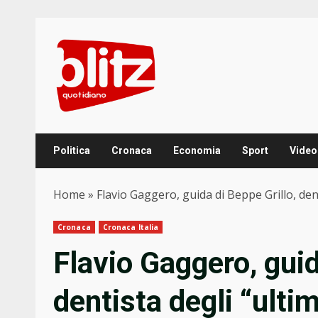
Skip
to
content
Politica
Cronaca
Economia
Sport
Video
Home
»
Flavio Gaggero, guida di Beppe Grillo, den
Cronaca
Cronaca Italia
Flavio Gaggero, guid
dentista degli “ulti