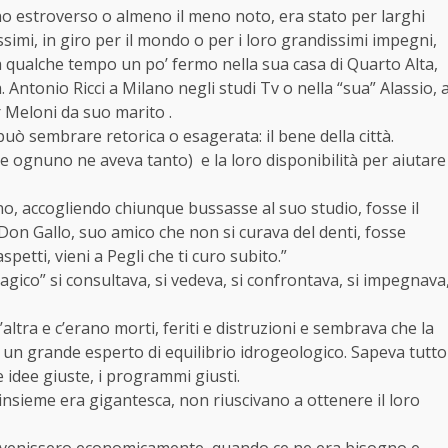
no estroverso o almeno il meno noto, era stato per larghi
tissimi, in giro per il mondo o per i loro grandissimi impegni,
da qualche tempo un po’ fermo nella sua casa di Quarto Alta,
. Antonio Ricci a Milano negli studi Tv o nella “sua” Alassio, 
r Meloni da suo marito .
ò sembrare retorica o esagerata: il bene della città.
 ognuno ne aveva tanto) e la loro disponibilità per aiutare
o, accogliendo chiunque bussasse al suo studio, fosse il
Don Gallo, suo amico che non si curava del denti, fosse
petti, vieni a Pegli che ti curo subito.”
ico” si consultava, si vedeva, si confrontava, si impegnava
altra e c’erano morti, feriti e distruzioni e sembrava che la
o un grande esperto di equilibrio idrogeologico. Sapeva tutto
le idee giuste, i programmi giusti.
insieme era gigantesca, non riuscivano a ottenere il loro
ervenissero economicamente, quando ce ne era bisogno e