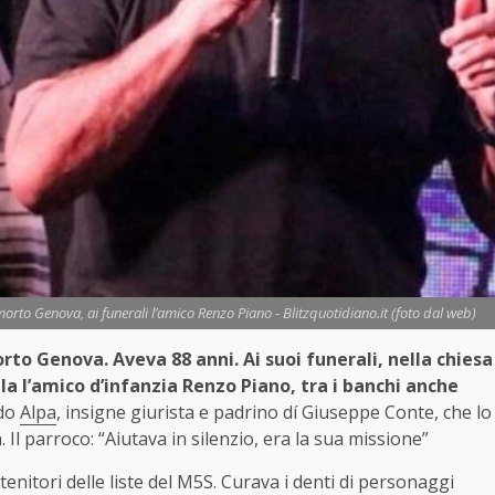
morto Genova, ai funerali l’amico Renzo Piano - Blitzquotidiano.it (foto dal web)
orto Genova. Aveva 88 anni. Ai suoi funerali, nella chiesa
la l’amico d’infanzia Renzo Piano, tra i banchi anche
do
Alpa
, insigne giurista e padrino dí Giuseppe Conte, che lo
 Il parroco: “Aiutava in silenzio, era la sua missione”
enitori delle liste del M5S. Curava i denti di personaggi