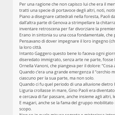
Per una ragione che non capisco lui che era il me
tratti una specie di portavoce degli altri, noti, no
Piano a disegnare cattedrali nella foresta, Paoli 
dall’altra parte di Genova a strimpellare la chitarra
inventare retroscena per far divorziare la premie
Erano in sintonia su una cosa fondamentale, che pu
Pensavano di dover impegnare il loro ingegno (che
la loro città.
Intanto Gaggero questo bene lo faceva ogni giorn
diseredato immigrato, senza arte ne parte, fosse 
Ornella Vanoni, che piangeva per il dolore: “Cosa as
Quando c’era una grande emergenza il “cerchio mag
ciascuno per la sua parte, ma non solo.
Quando ci fu quel periodo di una alluvione dietro l’
Liguria crollasse in mare, Gino Paoli era diventat
e cercava di far passare, anche insieme agli altri, 
E magari, anche se la fama del gruppo mobilitato 
scopo.
Non so in quale misura segreta e misteriosa int