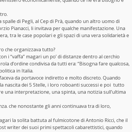
tro.
a spalle di Pegli, al Cep di Prà, quando un altro uomo di
zio Pianacci, li invitava per qualche manifestazione. Una
era, tra le case popolari e gli spazi di una vera solidarietà e
ro che organizzava tutto?
on i “vaffa” magari un po’ di distanze dentro al cerchio
ola d’ordine condivisa da tutti era: “Bisogna fare qualcosa,
litica in Italia.
i faceva da portavoce indiretto e molto discreto. Quando
 nascita dei 5 Stelle, i loro roboanti successi e poi tutto
 una interpretazione, una spinta, una notizia sull’ultima
a. che nonostante gli anni continuava tra di loro,
ari la solita battuta al fulmicotone di Antonio Ricci, che il
st writer dei suoi primi spettacoli cabarettistici, quando