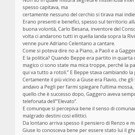
spesso capitava, ma
certamente nessuno del cerchio si tirava mai indie
Erano presenti e benefici, spesso sul territorio all
buona volontà, Carlo Besana, inventore del Consor
volta ci andarono tutti in quella landa sopra la Rivi
venne pure Adriano Celentano a cantare.
Come si poteva dire no a Piano, a Paoli e a Gagge
E la politica? Quando Beppe era partito in quarta c
magico ci sono state ma mica troppe, perché la par
qui va tutto a rotoli.” E Beppe stava cambiando la po
Certamente il più vicino a Giuse era Flavio, che gl
andavo a Pegli per farmi spiegare l’ultima mossa, la
quello che è successo dopo, Gaggero aveva sempre
telefonata dell’”Elevato”.
E comunque si percepiva bene il senso di comunanz
malgrado destini così ellittici.
Da lontano arriva spesso il pensiero di Renzo e mag
Giuse lo conosceva bene per essere stato lui il gho