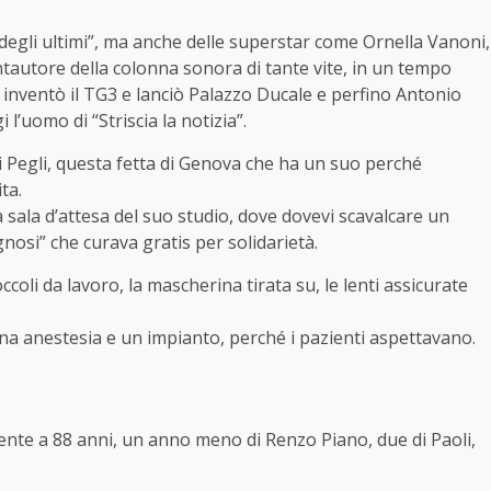
a degli ultimi”, ma anche delle superstar come Ornella Vanoni,
antautore della colonna sonora di tante vite, in un tempo
inventò il TG3 e lanciò Palazzo Ducale e perfino Antonio
i l’uomo di “Striscia la notizia”.
i di Pegli, questa fetta di Genova che ha un suo perché
ta.
a sala d’attesa del suo studio, dove dovevi scavalcare un
nosi” che curava gratis per solidarietà.
zoccoli da lavoro, la mascherina tirata su, le lenti assicurate
na anestesia e un impianto, perché i pazienti aspettavano.
ente a 88 anni, un anno meno di Renzo Piano, due di Paoli,