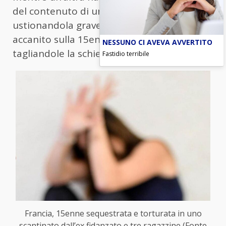
del contenuto di un estintore,
ustionandola gravemente. Poi il gruppo si è
accanito sulla 15enne spogliandola e
NESSUNO CI AVEVA AVVERTITO
tagliandole la schiena in più punti.
Fastidio terribile
Francia, 15enne sequestrata e torturata in uno
scantinato dall’ex fidanzato e tre ragazzine (Fonte