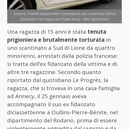
Francia, 15enne sequestrata e torturata in uno scantinato dall'ex
fidanzato e tre ragazzine (Fonte Ansa) - Blitz Quotidiano
Una ragazza di 15 anni è stata
tenuta
prigioniera e brutalmente torturata
in
uno scantinato a Sud di Lione da quattro
minorenni, arrestati dalla polizia francese:
si tratta dell’ex fidanzato della vittima e di
altre tre ragazzine. Secondo quanto
riportato dal quotidiano Le Progrès, la
ragazza, che si trovava in una casa-famiglia
ad Annecy, il 25 gennaio aveva
accompagnato il suo ex fidanzato
diciassettenne a Oullins-Pierre-Bénite, nel
dipartimento del Rodano, prima di essere
violentemente aggredita dal ragazzo e da