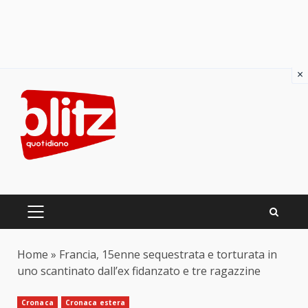
×
Skip
to
content
PRIMARY
MENU
Home
»
Francia, 15enne sequestrata e torturata in
uno scantinato dall’ex fidanzato e tre ragazzine
Cronaca
Cronaca estera