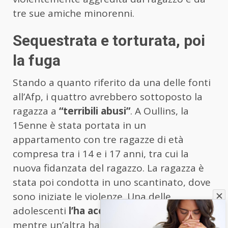
tre sue amiche minorenni.
Sequestrata e torturata, poi
la fuga
Stando a quanto riferito da una delle fonti
all’Afp, i quattro avrebbero sottoposto la
ragazza a
“terribili abusi”
. A Oullins, la
15enne è stata portata in un
appartamento con tre ragazze di età
compresa tra i 14 e i 17 anni, tra cui la
nuova fidanzata del ragazzo. La ragazza è
stata poi condotta in uno scantinato, dove
sono iniziate le violenze. Una delle
adolescenti
l’ha accoltellata alla coscia
,
mentre un’altra ha cosparso il suo corpo